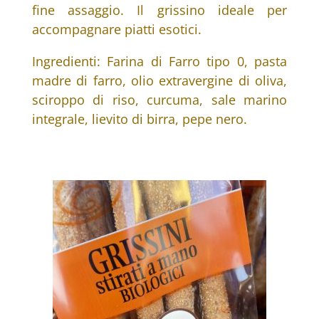
fine assaggio. Il grissino ideale per
accompagnare piatti esotici.
Ingredienti: Farina di Farro tipo 0, pasta
madre di farro, olio extravergine di oliva,
sciroppo di riso, curcuma, sale marino
integrale, lievito di birra, pepe nero.