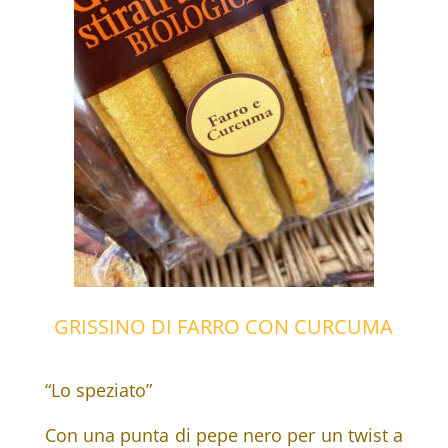
GRISSINO DI FARRO CON CURCUMA
“Lo speziato”
Con una punta di pepe nero per un twist a