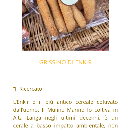
GRISSINO DI ENKIR
“Il Ricercato ”
L’Enkir è il più antico cereale coltivato
dall’uomo. Il Mulino Marino lo coltiva in
Alta Langa negli ultimi decenni, è un
cerale a basso impatto ambientale, non