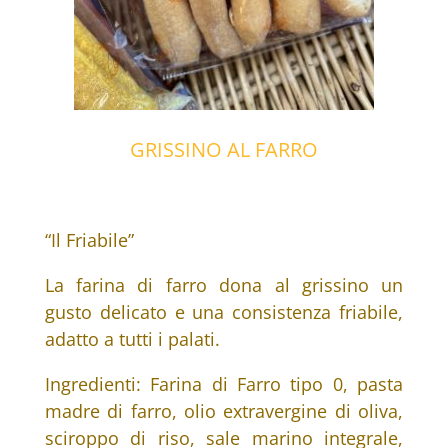
GRISSINO AL FARRO
“Il Friabile”
La farina di farro dona al grissino un
gusto delicato e una consistenza friabile,
adatto a tutti i palati.
Ingredienti: Farina di Farro tipo 0, pasta
madre di farro, olio extravergine di oliva,
sciroppo di riso, sale marino integrale,