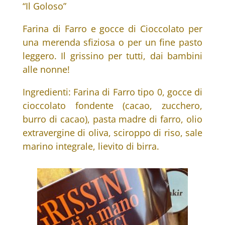
“Il Goloso”
Farina di Farro e gocce di Cioccolato per
una merenda sfiziosa o per un fine pasto
leggero. Il grissino per tutti, dai bambini
alle nonne!
Ingredienti: Farina di Farro tipo 0, gocce di
cioccolato fondente (cacao, zucchero,
burro di cacao), pasta madre di farro, olio
extravergine di oliva, sciroppo di riso, sale
marino integrale, lievito di birra.