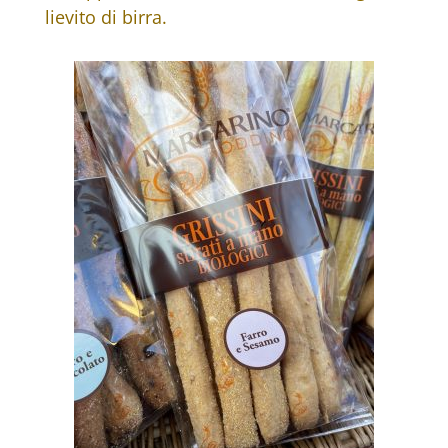
lievito di birra.