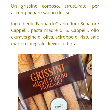
Un grissino corposo, strutturato, per
accompagnare sapori decisi.
Ingredienti: Farina di Grano duro Senatore
Cappelli, pasta madre di S. Cappelli, olio
extravergine di oliva, sciroppo di riso, sale
marino integrale, lievito di birra.